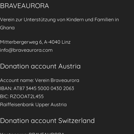
BRAVEAURORA
🌿
6
r
🌍
y
Verein zur Unterstützung von Kindern und Familien in
🤱
C
Ghana
o
u
Mitterbergerweg 6, A-4040 Linz
n
info@braveaurora.com
s
e
Donation account Austria
l
Account name: Verein Braveaurora
l
IBAN: AT87 3445 5000 0430 2063
i
BIC: RZOOAT2L455
n
Raiffeisenbank Upper Austria
g
S
Donation account Switzerland
e
r