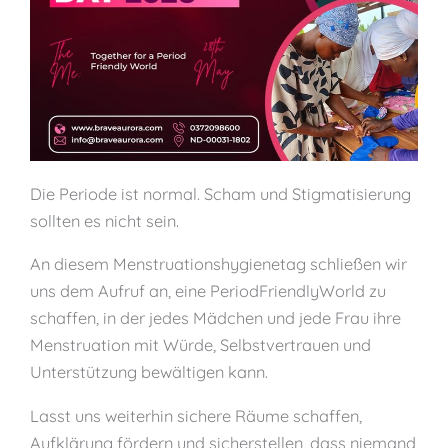
Die Periode ist normal. Scham und Stigmatisierung
sollten es nicht sein.
An diesem Menstruationshygienetag schließen wir
uns dem Aufruf an, eine PeriodFriendlyWorld zu
schaffen, in der jedes Mädchen und jede Frau ihre
Menstruation mit Würde, Selbstvertrauen und
Unterstützung bewältigen kann.
Lasst uns weiterhin sichere Räume schaffen,
Aufklärung fördern und sicherstellen, dass niemand