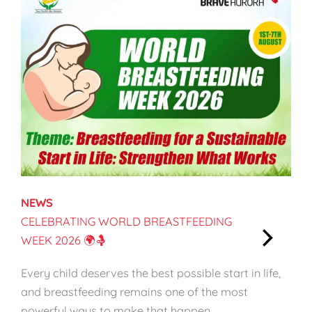
d
i
n
g
f
o
r
a
S
u
s
NEWS
t
CELEBRATING WORLD BREASTFEEDING
a
WEEK 2026 🌍🤱
i
:
n
Every child deserves the best possible start in life,
C
a
and breastfeeding remains one of the most
e
b
powerful ways to make that happen.