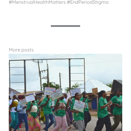
#MenstrualHealthMatters #EndPeriodStigma
More posts