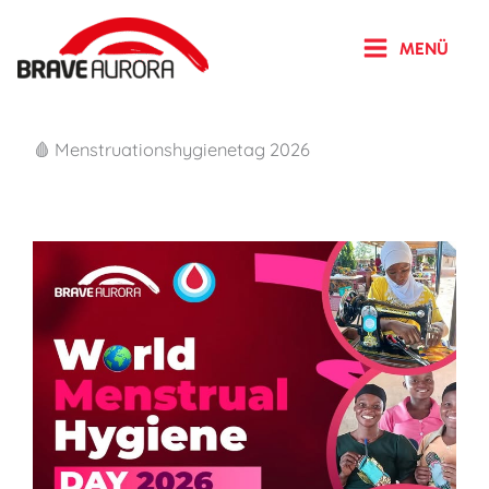
Zum
Inhalt
MENÜ
springen
🩸 Menstruationshygienetag 2026