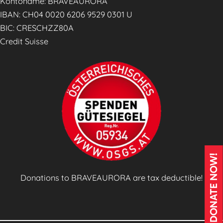
Kontoname: BRAVEAURORA
v
IBAN: CH04 0020 6206 9529 0301 U
i
BIC: CRESCHZZ80A
c
Credit Suisse
e
s
(
S
A
C
s
)
E
DONATE NOW!
n
Donations to BRAVEAURORA are tax deductible!
g
a
g
e