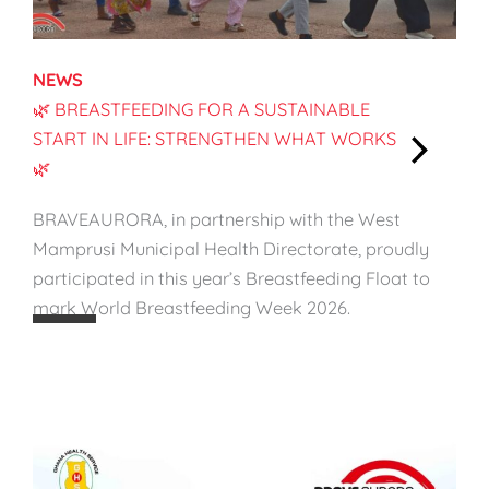
NEWS
🌿 BREASTFEEDING FOR A SUSTAINABLE
START IN LIFE: STRENGTHEN WHAT WORKS
🌿
:
🌿
BRAVEAURORA, in partnership with the West
B
Mamprusi Municipal Health Directorate, proudly
r
participated in this year’s Breastfeeding Float to
e
mark World Breastfeeding Week 2026.
a
s
t
f
e
e