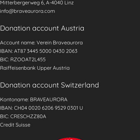
Mitterbergerweg 6, A-4040 Linz
n
a
info@braveaurora.com
g
m
a
i
Donation account Austria
g
l
e
i
Account name: Verein Braveaurora
m
e
IBAN: AT87 3445 5000 0430 2063
e
s
BIC: RZOOAT2L455
n
,
Raiffeisenbank Upper Austria
t
P
w
r
Donation account Switzerland
i
o
t
t
Kontoname: BRAVEAURORA
h
e
IBAN: CH04 0020 6206 9529 0301 U
J
c
BIC: CRESCHZZ80A
a
t
Credit Suisse
n
i
g
n