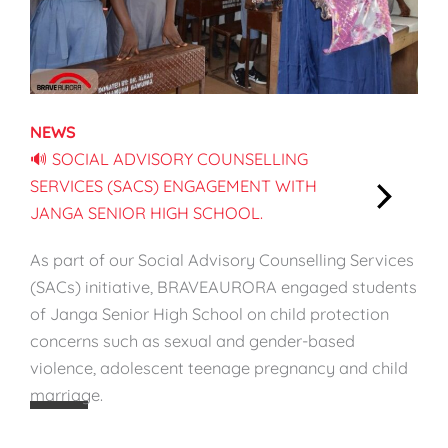
l
d
B
r
e
NEWS
a
🔊 SOCIAL ADVISORY COUNSELLING
s
SERVICES (SACS) ENGAGEMENT WITH
t
JANGA SENIOR HIGH SCHOOL.
f
:
e
🔊
As part of our Social Advisory Counselling Services
e
S
(SACs) initiative, BRAVEAURORA engaged students
d
o
of Janga Senior High School on child protection
i
c
concerns such as sexual and gender-based
n
i
violence, adolescent teenage pregnancy and child
g
a
marriage.
W
l
e
A