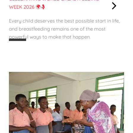
WEEK 2026 🌍🤱
:
Every child deserves the best possible start in life,
C
and breastfeeding remains one of the most
e
powerful ways to make that happen.
l
e
b
r
a
t
i
n
g
W
o
r