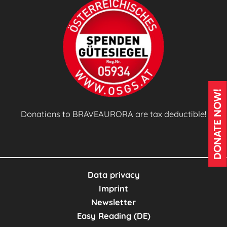
a
g
S
C
e
h
n
i
i
l
o
d
DONATE NOW!
r
r
H
e
Donations to BRAVEAURORA are tax deductible!
i
n
g
.
h
S
Data privacy
c
Imprint
h
Newsletter
o
Easy Reading (DE)
o