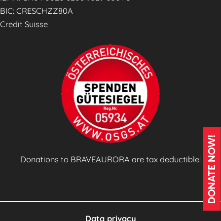
i
BIC: CRESCHZZ80A
c
Credit Suisse
e
s
(
S
A
C
s
)
E
DONATE NOW!
n
Donations to BRAVEAURORA are tax deductible!
g
a
g
e
m
Data privacy