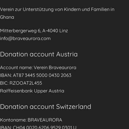
🌍
y
Verein zur Unterstützung von Kindern und Familien in
🤱
C
Ghana
o
u
Mitterbergerweg 6, A-4040 Linz
n
info@braveaurora.com
s
e
Donation account Austria
l
Account name: Verein Braveaurora
l
IBAN: AT87 3445 5000 0430 2063
i
BIC: RZOOAT2L455
n
Raiffeisenbank Upper Austria
g
S
Donation account Switzerland
e
r
Kontoname: BRAVEAURORA
v
IBAN: CH04 0020 6206 9529 0301 U