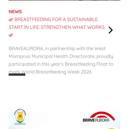
NEWS
🌿 BREASTFEEDING FOR A SUSTAINABLE
START IN LIFE: STRENGTHEN WHAT WORKS
🌿
:
🌿
BRAVEAURORA, in partnership with the West
B
Mamprusi Municipal Health Directorate, proudly
r
participated in this year’s Breastfeeding Float to
e
mark World Breastfeeding Week 2026.
a
s
t
f
e
e
d