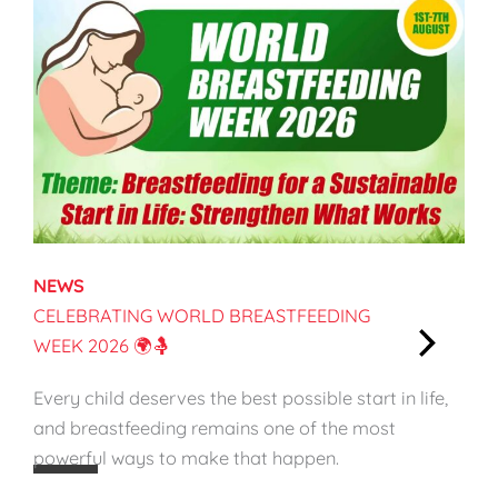
i
n
g
f
o
r
a
S
u
s
NEWS
t
CELEBRATING WORLD BREASTFEEDING
a
WEEK 2026 🌍🤱
i
:
n
Every child deserves the best possible start in life,
C
a
and breastfeeding remains one of the most
e
b
powerful ways to make that happen.
l
l
e