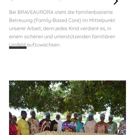
:
Bei BRAVEAURORA steht die familienbasierte
🌍
Betreuung (Family-Based Care) im Mittelpunkt
F
unserer Arbeit, denn jedes Kind verdient es, in
a
einem sicheren und unterstützenden familiären
m
Umfeld aufzuwachsen.
i
l
i
e
n
s
t
ä
r
k
e