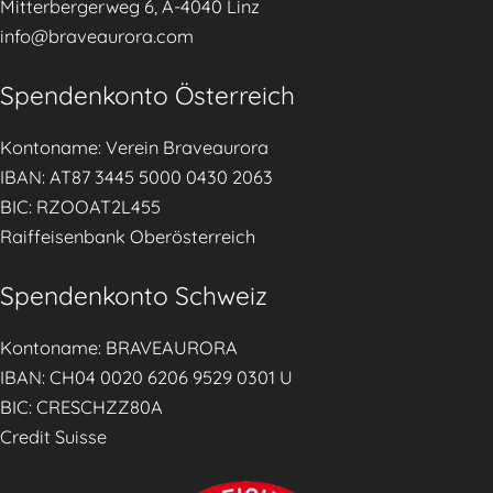
Mitterbergerweg 6, A-4040 Linz
r
info@braveaurora.com
e
r
Spendenkonto Österreich
n
ä
Kontoname: Verein Braveaurora
h
IBAN: AT87 3445 5000 0430 2063
r
BIC: RZOOAT2L455
u
Raiffeisenbank Oberösterreich
n
g
Spendenkonto Schweiz
d
u
Kontoname: BRAVEAURORA
r
IBAN: CH04 0020 6206 9529 0301 U
c
BIC: CRESCHZZ80A
h
Credit Suisse
p
r