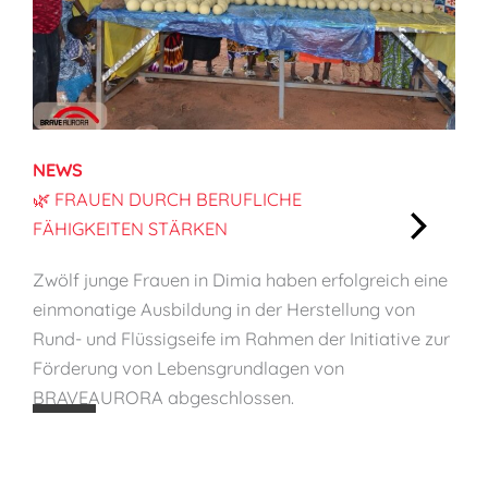
n
,
K
i
n
d
NEWS
e
🌿 FRAUEN DURCH BERUFLICHE
r
FÄHIGKEITEN STÄRKEN
s
:
c
Zwölf junge Frauen in Dimia haben erfolgreich eine
🌿
h
einmonatige Ausbildung in der Herstellung von
F
ü
Rund- und Flüssigseife im Rahmen der Initiative zur
r
t
Förderung von Lebensgrundlagen von
a
z
BRAVEAURORA abgeschlossen.
u
e
e
n
n