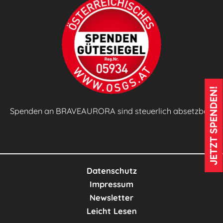
a
k
t
i
s
c
JETZT SPENDEN!
h
e
Spenden an BRAVEAURORA sind steuerlich absetzbar!
s
L
e
r
Datenschutz
n
Impressum
e
Newsletter
n
Leicht Lesen
🌱