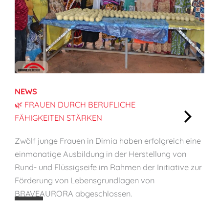
e
n
,
K
i
n
d
NEWS
e
🌿 FRAUEN DURCH BERUFLICHE
r
FÄHIGKEITEN STÄRKEN
s
:
c
Zwölf junge Frauen in Dimia haben erfolgreich eine
🌿
h
einmonatige Ausbildung in der Herstellung von
F
ü
Rund- und Flüssigseife im Rahmen der Initiative zur
r
t
Förderung von Lebensgrundlagen von
a
z
BRAVEAURORA abgeschlossen.
u
e
e