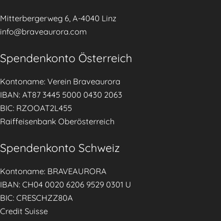
e
Mitterbergerweg 6, A-4040 Linz
r
info@braveaurora.com
e
r
Spendenkonto Österreich
n
ä
Kontoname: Verein Braveaurora
h
IBAN: AT87 3445 5000 0430 2063
r
BIC: RZOOAT2L455
u
Raiffeisenbank Oberösterreich
n
g
Spendenkonto Schweiz
d
u
Kontoname: BRAVEAURORA
r
IBAN: CH04 0020 6206 9529 0301 U
c
BIC: CRESCHZZ80A
h
Credit Suisse