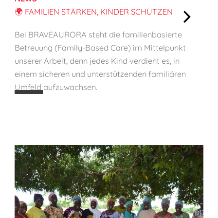
🌍 FAMILIEN STÄRKEN, KINDER SCHÜTZEN
:
Bei BRAVEAURORA steht die familienbasierte
🌍
Betreuung (Family-Based Care) im Mittelpunkt
F
unserer Arbeit, denn jedes Kind verdient es, in
a
einem sicheren und unterstützenden familiären
m
Umfeld aufzuwachsen.
i
l
i
e
n
s
t
ä
r
k