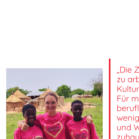
„Die 
zu ar
Kultu
Für m
beruf
wenig
und W
zuhaus