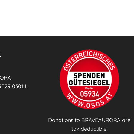
t
RORA
9529 0301 U
Donations to BRAVEAURORA are
tax deductible!