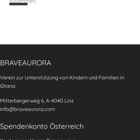
zusammen.
k
i
u
t
n
e
g
n
d
s
e
t
r
ä
K
BRAVEAURORA
r
i
k
Verein zur Unterstützung von Kindern und Familien in
n
e
Ghana
d
n
e
Mitterbergerweg 6, A-4040 Linz
r
info@braveaurora.com
e
r
Spendenkonto Österreich
n
ä