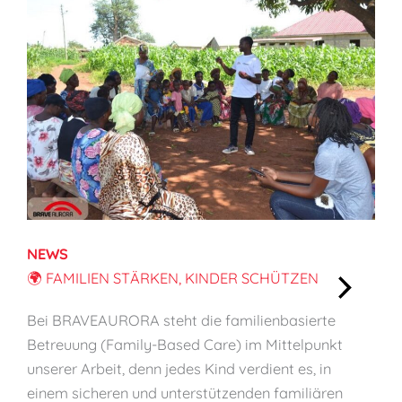
NEWS
🌍 FAMILIEN STÄRKEN, KINDER SCHÜTZEN
:
Bei BRAVEAURORA steht die familienbasierte
🌍
Betreuung (Family-Based Care) im Mittelpunkt
F
unserer Arbeit, denn jedes Kind verdient es, in
a
einem sicheren und unterstützenden familiären