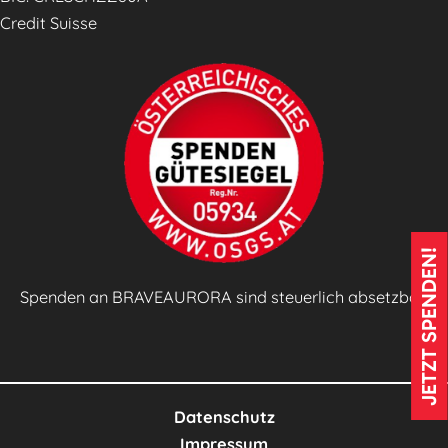
e
Credit Suisse
n
JETZT SPENDEN!
Spenden an BRAVEAURORA sind steuerlich absetzbar!
Datenschutz
Impressum