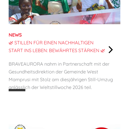
NEWS
🌿 STILLEN FÜR EINEN NACHHALTIGEN
START INS LEBEN: BEWÄHRTES STÄRKEN 🌿
:
BRAVEAURORA nahm in Partnerschaft mit der
🌿
Gesundheitsdirektion der Gemeinde West
S
Mamprusi mit Stolz am diesjährigen Still-Umzug
t
anlässlich der Weltstillwoche 2026 teil.
i
l
l
e
n
f