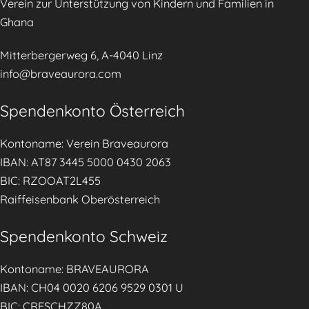
Verein zur Unterstützung von Kindern und Familien in
k
Ghana
e
n
Mitterbergerweg 6, A-4040 Linz
,
info@braveaurora.com
K
i
Spendenkonto Österreich
n
Kontoname: Verein Braveaurora
d
IBAN: AT87 3445 5000 0430 2063
e
BIC: RZOOAT2L455
r
Raiffeisenbank Oberösterreich
s
c
Spendenkonto Schweiz
h
ü
Kontoname: BRAVEAURORA
t
IBAN: CH04 0020 6206 9529 0301 U
z
BIC: CRESCHZZ80A