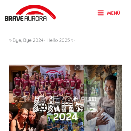
Zum
Inhalt
MENÜ
springen
✨Bye, Bye 2024- Hello 2025 ✨