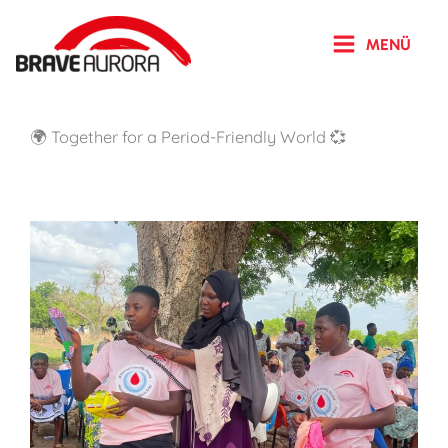
Zum
Inhalt
MENÜ
springen
🌍 Together for a Period-Friendly World 💞