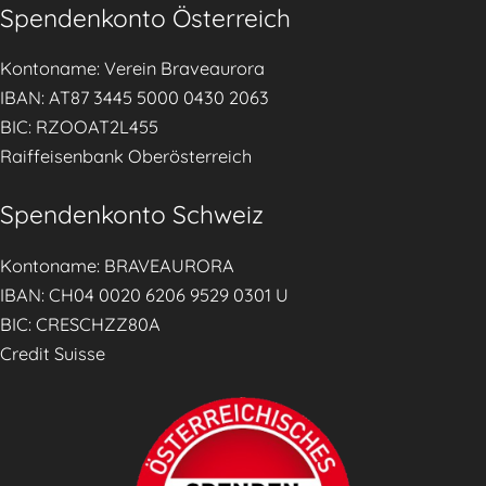
Spendenkonto Österreich
n
ä
Kontoname: Verein Braveaurora
h
IBAN: AT87 3445 5000 0430 2063
r
BIC: RZOOAT2L455
u
Raiffeisenbank Oberösterreich
n
g
Spendenkonto Schweiz
d
u
Kontoname: BRAVEAURORA
r
IBAN: CH04 0020 6206 9529 0301 U
c
BIC: CRESCHZZ80A
h
Credit Suisse
p
r
a
k