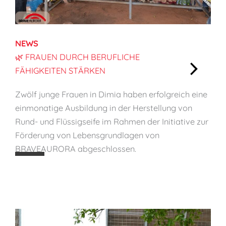
i
n
d
NEWS
e
🌿 FRAUEN DURCH BERUFLICHE
r
FÄHIGKEITEN STÄRKEN
s
:
c
Zwölf junge Frauen in Dimia haben erfolgreich eine
🌿
h
einmonatige Ausbildung in der Herstellung von
F
ü
Rund- und Flüssigseife im Rahmen der Initiative zur
r
t
Förderung von Lebensgrundlagen von
a
z
BRAVEAURORA abgeschlossen.
u
e
e
n
n
d
u
r