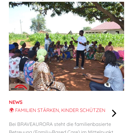
NEWS
🌍 FAMILIEN STÄRKEN, KINDER SCHÜTZEN
:
Bei BRAVEAURORA steht die familienbasierte
🌍
Betreuung (Family-Based Care) im Mittelpunkt