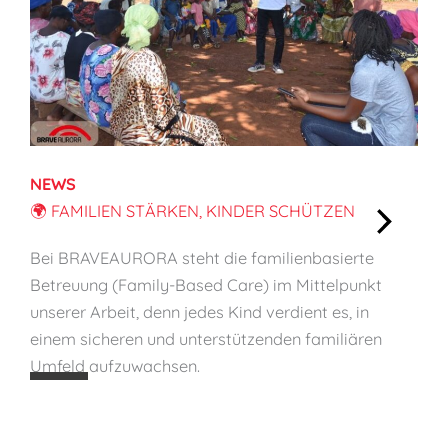
NEWS
🌍 FAMILIEN STÄRKEN, KINDER SCHÜTZEN
:
Bei BRAVEAURORA steht die familienbasierte
🌍
Betreuung (Family-Based Care) im Mittelpunkt
F
unserer Arbeit, denn jedes Kind verdient es, in
a
einem sicheren und unterstützenden familiären
m
Umfeld aufzuwachsen.
i
l
i