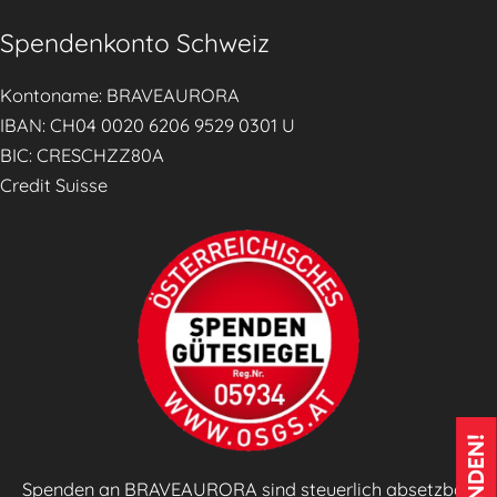
g
Spendenkonto Schweiz
d
u
Kontoname: BRAVEAURORA
r
IBAN: CH04 0020 6206 9529 0301 U
c
BIC: CRESCHZZ80A
h
Credit Suisse
p
r
a
k
t
i
s
c
h
e
Spenden an BRAVEAURORA sind steuerlich absetzbar!