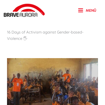
Zum
Inhalt
MENÜ
springen
16 Days of Activism against Gender-based-
Violence 🖐