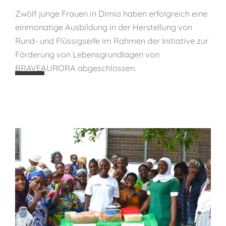
:
c
Zwölf junge Frauen in Dimia haben erfolgreich eine
🌿
h
einmonatige Ausbildung in der Herstellung von
F
ü
Rund- und Flüssigseife im Rahmen der Initiative zur
r
t
Förderung von Lebensgrundlagen von
a
z
BRAVEAURORA abgeschlossen.
u
e
e
n
n
d
u
r
c
h
b
e
r
u