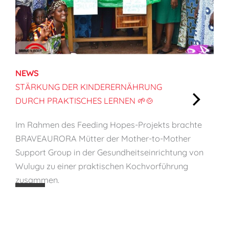
f
l
i
c
h
NEWS
e
STÄRKUNG DER KINDERERNÄHRUNG
F
DURCH PRAKTISCHES LERNEN 🌱🍲
ä
:
h
Im Rahmen des Feeding Hopes-Projekts brachte
S
i
BRAVEAURORA Mütter der Mother-to-Mother
t
g
Support Group in der Gesundheitseinrichtung von
ä
k
Wulugu zu einer praktischen Kochvorführung
r
e
zusammen.
k
i
u
t
n
e
g
n