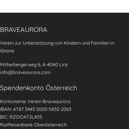
d
s
e
t
r
ä
K
BRAVEAURORA
r
i
k
Verein zur Unterstützung von Kindern und Familien in
n
e
Ghana
d
n
e
Mitterbergerweg 6, A-4040 Linz
r
info@braveaurora.com
e
r
Spendenkonto Österreich
n
ä
Kontoname: Verein Braveaurora
h
IBAN: AT87 3445 5000 0430 2063
r
BIC: RZOOAT2L455
u
Raiffeisenbank Oberösterreich
n