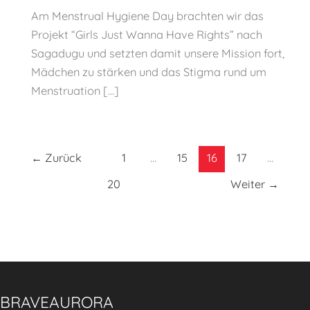
Am Menstrual Hygiene Day brachten wir das
Projekt “Girls Just Wanna Have Rights” nach
Sagadugu und setzten damit unsere Mission fort,
Mädchen zu stärken und das Stigma rund um
Menstruation […]
←
Zurück
1
…
15
16
17
…
20
Weiter
→
BRAVEAURORA