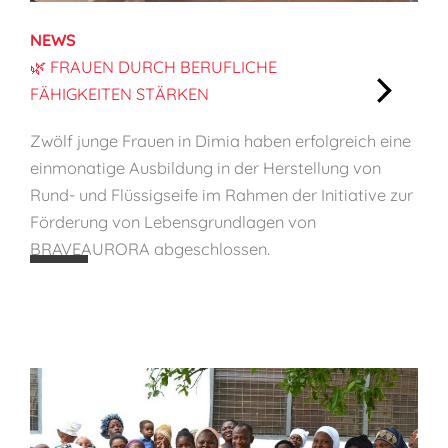
n
d
NEWS
e
🌿 FRAUEN DURCH BERUFLICHE
r
FÄHIGKEITEN STÄRKEN
s
:
c
Zwölf junge Frauen in Dimia haben erfolgreich eine
🌿
h
einmonatige Ausbildung in der Herstellung von
F
ü
Rund- und Flüssigseife im Rahmen der Initiative zur
r
t
Förderung von Lebensgrundlagen von
a
z
BRAVEAURORA abgeschlossen.
u
e
e
n
n
d
u
r
c
h