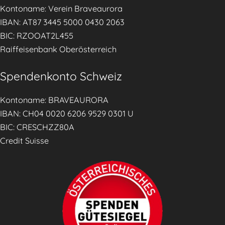
ä
Kontoname: Verein Braveaurora
h
IBAN: AT87 3445 5000 0430 2063
r
BIC: RZOOAT2L455
u
Raiffeisenbank Oberösterreich
n
g
Spendenkonto Schweiz
d
u
Kontoname: BRAVEAURORA
r
IBAN: CH04 0020 6206 9529 0301 U
c
BIC: CRESCHZZ80A
h
Credit Suisse
p
r
a
k
t
i