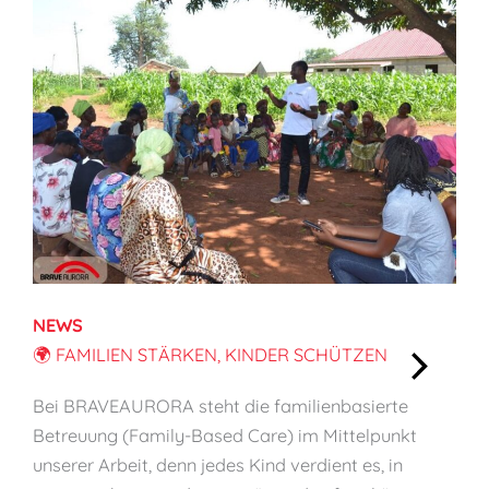
NEWS
🌍 FAMILIEN STÄRKEN, KINDER SCHÜTZEN
:
Bei BRAVEAURORA steht die familienbasierte
🌍
Betreuung (Family-Based Care) im Mittelpunkt
F
unserer Arbeit, denn jedes Kind verdient es, in
a