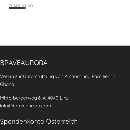
e
zusammen.
k
i
u
t
n
e
g
n
d
s
e
t
r
ä
K
BRAVEAURORA
r
i
k
Verein zur Unterstützung von Kindern und Familien in
n
e
Ghana
d
n
e
Mitterbergerweg 6, A-4040 Linz
r
info@braveaurora.com
e
r
Spendenkonto Österreich
n