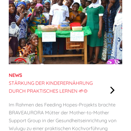
b
e
r
u
f
l
i
c
h
NEWS
e
STÄRKUNG DER KINDERERNÄHRUNG
F
DURCH PRAKTISCHES LERNEN 🌱🍲
ä
:
h
Im Rahmen des Feeding Hopes-Projekts brachte
S
i
BRAVEAURORA Mütter der Mother-to-Mother
t
g
Support Group in der Gesundheitseinrichtung von
ä
k
Wulugu zu einer praktischen Kochvorführung
r