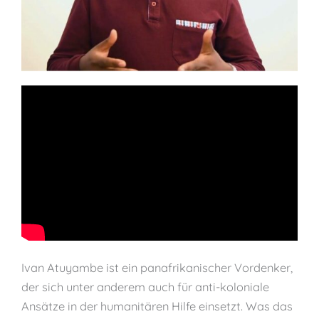
Ivan Atuyambe ist ein panafrikanischer Vordenker,
der sich unter anderem auch für anti-koloniale
Ansätze in der humanitären Hilfe einsetzt. Was das