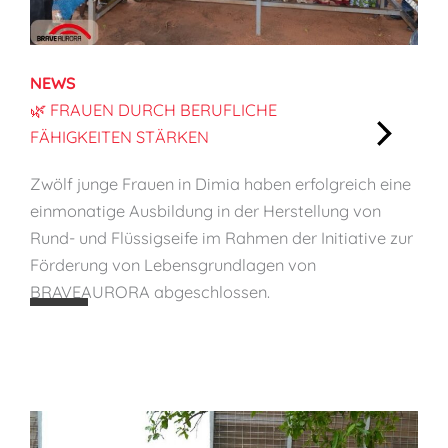
i
n
d
NEWS
e
🌿 FRAUEN DURCH BERUFLICHE
r
FÄHIGKEITEN STÄRKEN
s
:
c
Zwölf junge Frauen in Dimia haben erfolgreich eine
🌿
h
einmonatige Ausbildung in der Herstellung von
F
ü
Rund- und Flüssigseife im Rahmen der Initiative zur
r
t
Förderung von Lebensgrundlagen von
a
z
BRAVEAURORA abgeschlossen.
u
e
e
n
n
d
u
r