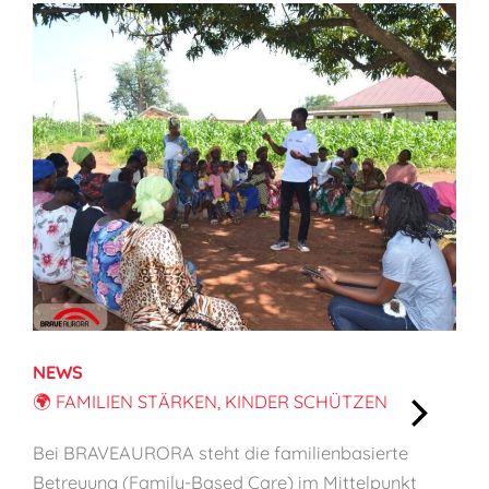
NEWS
🌍 FAMILIEN STÄRKEN, KINDER SCHÜTZEN
:
Bei BRAVEAURORA steht die familienbasierte
🌍
Betreuung (Family-Based Care) im Mittelpunkt