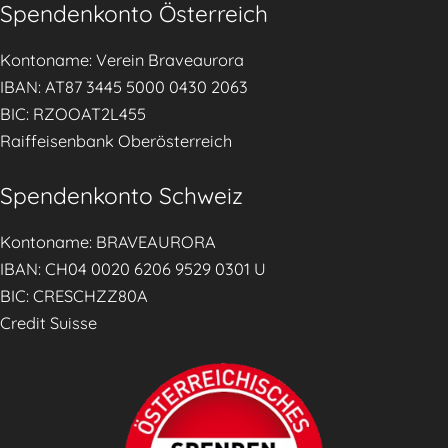
Spendenkonto Österreich
n
ä
Kontoname: Verein Braveaurora
h
IBAN: AT87 3445 5000 0430 2063
r
BIC: RZOOAT2L455
u
Raiffeisenbank Oberösterreich
n
g
Spendenkonto Schweiz
d
u
Kontoname: BRAVEAURORA
r
IBAN: CH04 0020 6206 9529 0301 U
c
BIC: CRESCHZZ80A
h
Credit Suisse
p
r
a
k