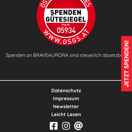
k
t
i
s
c
JETZT SPENDEN!
h
e
Spenden an BRAVEAURORA sind steuerlich absetzbar!
s
L
e
r
Datenschutz
n
Impressum
e
Newsletter
n
Leicht Lesen
🌱
🍲