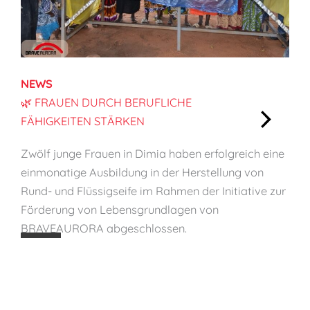
,
K
i
n
d
NEWS
e
🌿 FRAUEN DURCH BERUFLICHE
r
FÄHIGKEITEN STÄRKEN
s
:
c
Zwölf junge Frauen in Dimia haben erfolgreich eine
🌿
h
einmonatige Ausbildung in der Herstellung von
F
ü
Rund- und Flüssigseife im Rahmen der Initiative zur
r
t
Förderung von Lebensgrundlagen von
a
z
BRAVEAURORA abgeschlossen.
u
e
e
n
n
d
u