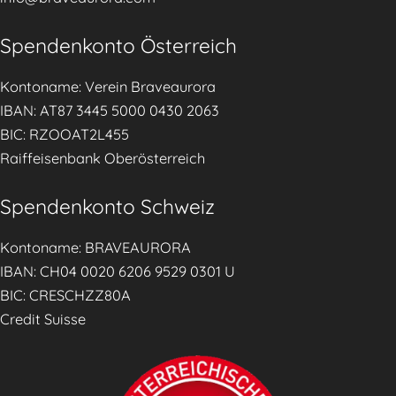
e
r
Spendenkonto Österreich
n
ä
Kontoname: Verein Braveaurora
h
IBAN: AT87 3445 5000 0430 2063
r
BIC: RZOOAT2L455
u
Raiffeisenbank Oberösterreich
n
g
Spendenkonto Schweiz
d
u
Kontoname: BRAVEAURORA
r
IBAN: CH04 0020 6206 9529 0301 U
c
BIC: CRESCHZZ80A
h
Credit Suisse
p
r
a