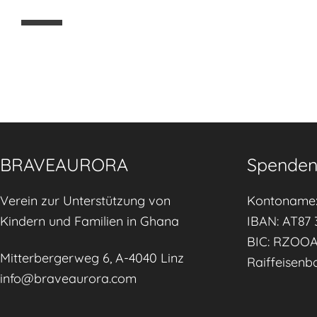
i
l
i
e
n
s
t
ä
BRAVEAURORA
Spenden
r
k
Verein zur Unterstützung von
Kontoname:
e
Kindern und Familien in Ghana
IBAN: AT87 
n
BIC: RZOO
,
Mitterbergerweg 6, A-4040 Linz
Raiffeisenb
K
info@braveaurora.com
i
n