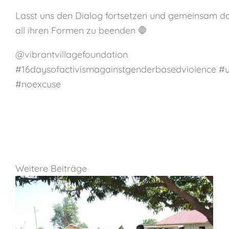
Lasst uns den Dialog fortsetzen und gemeinsam da
all ihren Formen zu beenden 🛑
@vibrantvillagefoundation
#16daysofactivismagainstgenderbasedviolence #un
#noexcuse
Weitere Beiträge