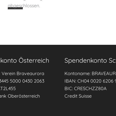
u
abgeschlossen.
e
n
d
u
r
c
h
konto Österreich
Spendenkonto Sc
b
e
 Verein Braveaurora
Kontoname: BRAVEAU
r
3445 5000 0430 2063
IBAN: CH04 0020 6206 
u
AT2L455
BIC: CRESCHZZ80A
f
ank Oberösterreich
Credit Suisse
l
i
c