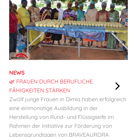
NEWS
🌿 FRAUEN DURCH BERUFLICHE
FÄHIGKEITEN STÄRKEN
:
Zwölf junge Frauen in Dimia haben erfolgreich
🌿
eine einmonatige Ausbildung in der
F
Herstellung von Rund- und Flüssigseife im
r
Rahmen der Initiative zur Förderung von
a
Lebensgrundlagen von BRAVEAURORA