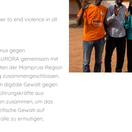
r to end violence in all
smus gegen
VEAURORA gemeinsam mit
sten der Mamprusi-Region
ng zusammengeschlossen.
 digitale Gewalt gegen
ührungskräfte aus
onen zusammen, um das
zifische Gewalt auf
 alle zu ermutigen,