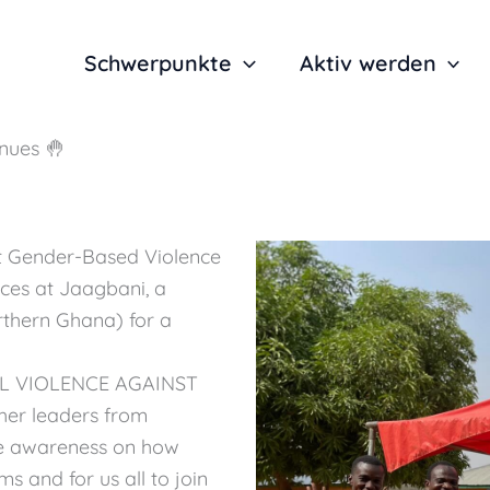
Schwerpunkte
Aktiv werden
nues 🤚
st Gender-Based Violence
es at Jaagbani, a
rthern Ghana) for a
TAL VIOLENCE AGAINST
er leaders from
ise awareness on how
s and for us all to join