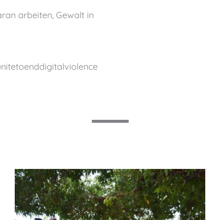
ran arbeiten, Gewalt in
itetoenddigitalviolence