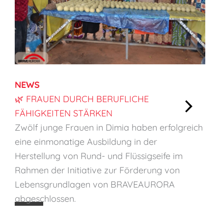
NEWS
🌿 FRAUEN DURCH BERUFLICHE
FÄHIGKEITEN STÄRKEN
:
Zwölf junge Frauen in Dimia haben erfolgreich
🌿
eine einmonatige Ausbildung in der
F
Herstellung von Rund- und Flüssigseife im
r
Rahmen der Initiative zur Förderung von
a
Lebensgrundlagen von BRAVEAURORA
u
abgeschlossen.
e
n