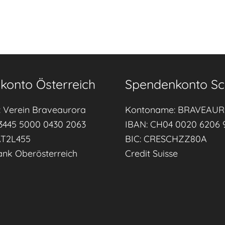
d
u
r
c
h
konto Österreich
Spendenkonto Sc
b
e
 Verein Braveaurora
Kontoname: BRAVEAU
r
3445 5000 0430 2063
IBAN: CH04 0020 6206 
u
AT2L455
BIC: CRESCHZZ80A
f
ank Oberösterreich
Credit Suisse
l
i
c
h
e