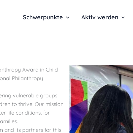
Schwerpunkte
Aktiv werden
nthropy Award in Child
ional Philanthropy
ring vulnerable groups
dren to thrive. Our mission
r life conditions, for
amilies.
and its partners for this