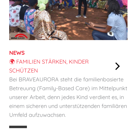
NEWS
🌍 FAMILIEN STÄRKEN, KINDER
SCHÜTZEN
:
Bei BRAVEAURORA steht die familienbasierte
🌍
Betreuung (Family-Based Care) im Mittelpunkt
F
unserer Arbeit, denn jedes Kind verdient es, in
a
einem sicheren und unterstützenden familiären
m
Umfeld aufzuwachsen.
i
l
i