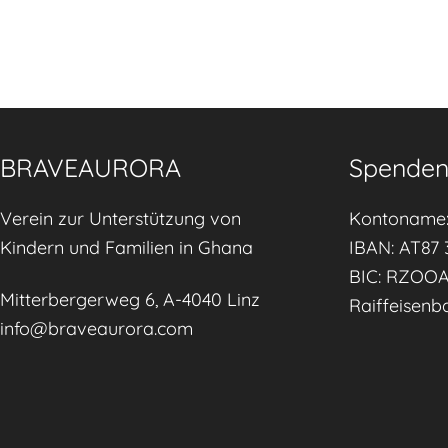
e
n
s
t
ä
BRAVEAURORA
Spenden
r
k
Verein zur Unterstützung von
Kontoname:
e
Kindern und Familien in Ghana
IBAN: AT87 
n
BIC: RZOO
,
Mitterbergerweg 6, A-4040 Linz
Raiffeisenb
K
info@braveaurora.com
i
n
d
e