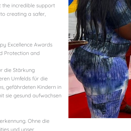
 the incredible support
o creating a safer,
py Excellence Awards
d Protection and
r die Stärkung
eren Umfelds für die
es, gefährdeten Kindern in
it sie gesund aufwachsen
nerkennung. Ohne die
ties und unser