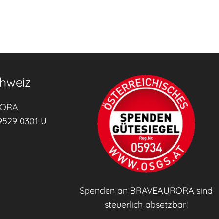
g
d
e
r
K
hweiz
i
n
RORA
d
9529 0301 U
e
r
e
r
n
Spenden an BRAVEAURORA sind
ä
steuerlich absetzbar!
h