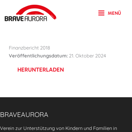
Zum
Inhalt
MENÜ
springen
Finanzbericht 2018
Veröffentlichungsdatum:
21. Oktober 2024
HERUNTERLADEN
BRAVEAURORA
Verein zur Unterstützung von Kindern und Familien in