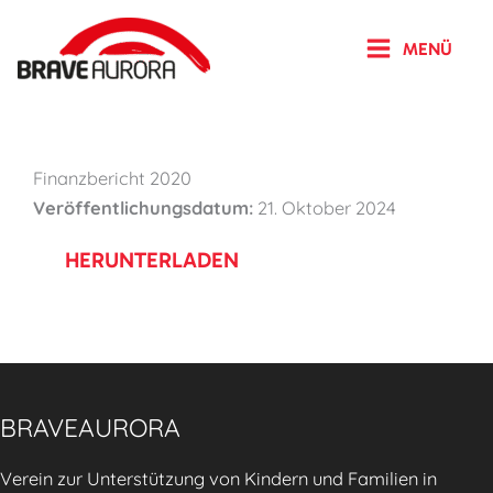
Zum
Inhalt
MENÜ
springen
Finanzbericht 2020
Veröffentlichungsdatum:
21. Oktober 2024
HERUNTERLADEN
BRAVEAURORA
Verein zur Unterstützung von Kindern und Familien in