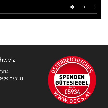
hweiz
RORA
9529 0301 U