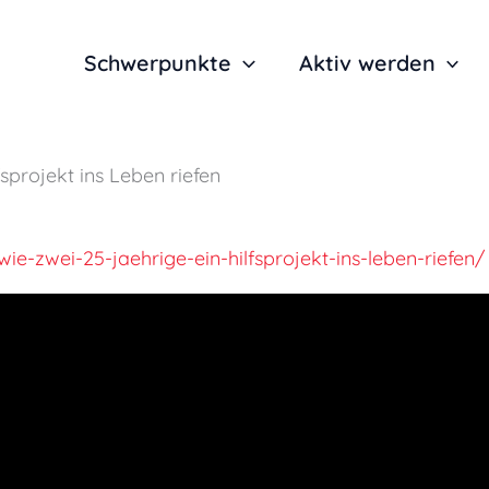
Schwerpunkte
Aktiv werden
fsprojekt ins Leben riefen
wie-zwei-25-jaehrige-ein-hilfsprojekt-ins-leben-riefen/