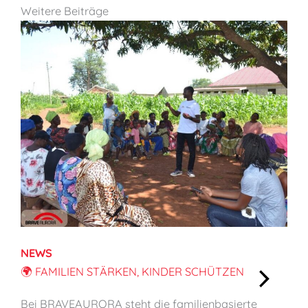
Weitere Beiträge
NEWS
🌍 FAMILIEN STÄRKEN, KINDER SCHÜTZEN
:
Bei BRAVEAURORA steht die familienbasierte