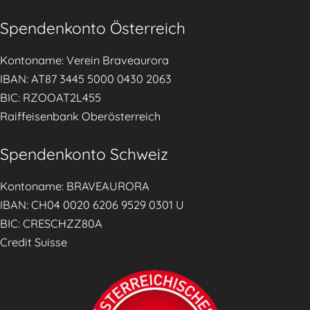
r
Spendenkonto Österreich
n
ä
Kontoname: Verein Braveaurora
h
IBAN: AT87 3445 5000 0430 2063
r
BIC: RZOOAT2L455
u
Raiffeisenbank Oberösterreich
n
g
Spendenkonto Schweiz
d
u
Kontoname: BRAVEAURORA
r
IBAN: CH04 0020 6206 9529 0301 U
c
BIC: CRESCHZZ80A
h
Credit Suisse
p
r
a