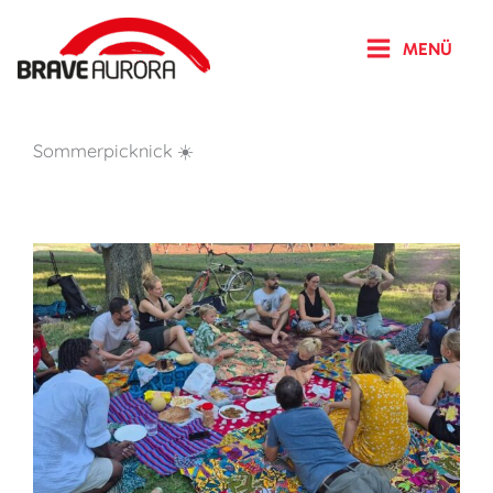
Zum
Inhalt
MENÜ
springen
Sommerpicknick ☀️