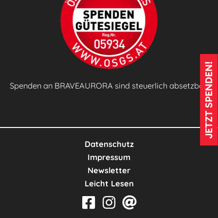
k
t
i
s
c
JETZT SPENDEN!
h
e
Spenden an BRAVEAURORA sind steuerlich absetzbar!
s
L
e
r
Datenschutz
n
Impressum
e
Newsletter
n
Leicht Lesen
🌱
🍲