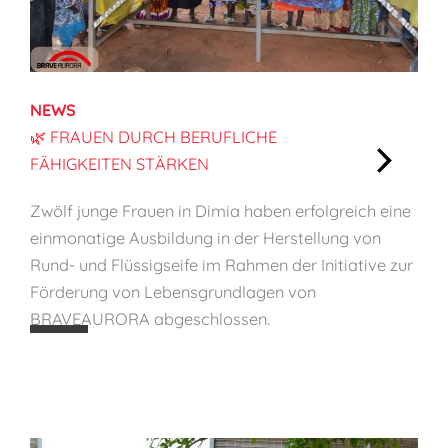
K
i
n
d
NEWS
e
🌿 FRAUEN DURCH BERUFLICHE
r
FÄHIGKEITEN STÄRKEN
s
:
c
Zwölf junge Frauen in Dimia haben erfolgreich eine
🌿
h
einmonatige Ausbildung in der Herstellung von
F
ü
Rund- und Flüssigseife im Rahmen der Initiative zur
r
t
Förderung von Lebensgrundlagen von
a
z
BRAVEAURORA abgeschlossen.
u
e
e
n
n
d
u