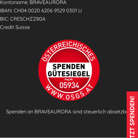
u
Kontoname: BRAVEAURORA
r
IBAN: CH04 0020 6206 9529 0301 U
c
BIC: CRESCHZZ80A
h
Credit Suisse
p
r
a
k
t
i
s
c
JETZT SPENDEN!
h
e
Spenden an BRAVEAURORA sind steuerlich absetzbar!
s
L
e