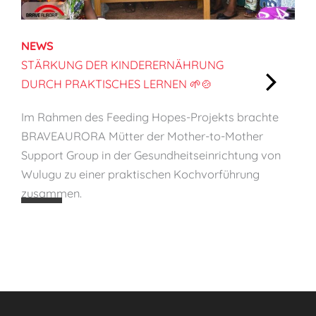
c
h
NEWS
e
STÄRKUNG DER KINDERERNÄHRUNG
F
DURCH PRAKTISCHES LERNEN 🌱🍲
ä
:
h
Im Rahmen des Feeding Hopes-Projekts brachte
S
i
BRAVEAURORA Mütter der Mother-to-Mother
t
g
Support Group in der Gesundheitseinrichtung von
ä
k
Wulugu zu einer praktischen Kochvorführung
r
e
zusammen.
k
i
u
t
n
e
g
n
d
s
e
t
r