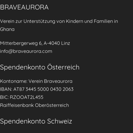
ä
K
BRAVEAURORA
r
i
k
Verein zur Unterstützung von Kindern und Familien in
n
e
Ghana
d
n
e
Mitterbergerweg 6, A-4040 Linz
r
info@braveaurora.com
e
r
Spendenkonto Österreich
n
ä
Kontoname: Verein Braveaurora
h
IBAN: AT87 3445 5000 0430 2063
r
BIC: RZOOAT2L455
u
Raiffeisenbank Oberösterreich
n
g
Spendenkonto Schweiz
d