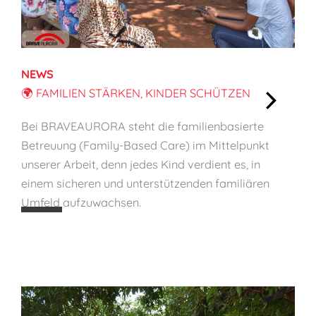
NEWS
🌍 FAMILIEN STÄRKEN, KINDER SCHÜTZEN
:
Bei BRAVEAURORA steht die familienbasierte
🌍
Betreuung (Family-Based Care) im Mittelpunkt
F
unserer Arbeit, denn jedes Kind verdient es, in
a
einem sicheren und unterstützenden familiären
m
Umfeld aufzuwachsen.
i
l
i
e
n
s