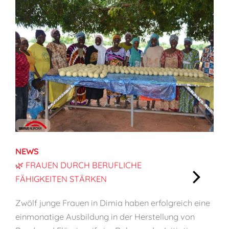
t
ä
r
k
e
n
,
K
i
n
d
NEWS
e
🌿 FRAUEN DURCH BERUFLICHE
r
FÄHIGKEITEN STÄRKEN
s
:
c
Zwölf junge Frauen in Dimia haben erfolgreich eine
🌿
h
einmonatige Ausbildung in der Herstellung von
F